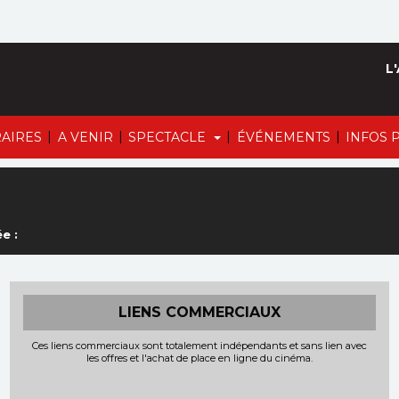
L'
|
|
|
|
AIRES
A VENIR
SPECTACLE
ÉVÉNEMENTS
INFOS 
e :
LIENS COMMERCIAUX
Ces liens commerciaux sont totalement indépendants et sans lien avec
les offres et l'achat de place en ligne du cinéma.