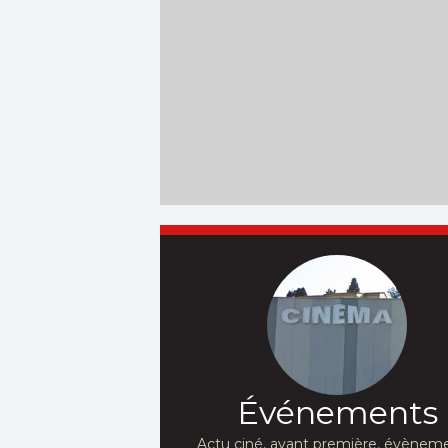
Événements
Actu ciné, avant première, évèneme