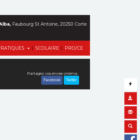
Alba,
Faubourg St Antoine, 20250 Corte
|
|
PRATIQUES
SCOLAIRE
PRO/CE
Partagez vos envies cinéma :
Facebook
Twitter