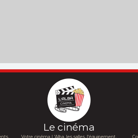
Le cinéma
nts,
Votre cinéma L'Alba, les salles, l'équipement,
Co