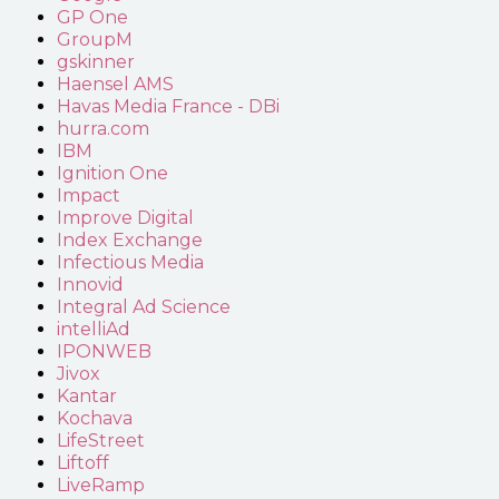
GP One
GroupM
gskinner
Haensel AMS
Havas Media France - DBi
hurra.com
IBM
Ignition One
Impact
Improve Digital
Index Exchange
Infectious Media
Innovid
Integral Ad Science
intelliAd
IPONWEB
Jivox
Kantar
Kochava
LifeStreet
Liftoff
LiveRamp