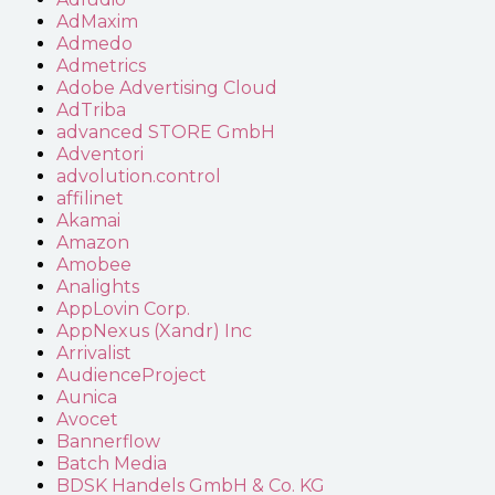
AdMaxim
Admedo
Admetrics
Adobe Advertising Cloud
AdTriba
advanced STORE GmbH
Adventori
advolution.control
affilinet
Akamai
Amazon
Amobee
Analights
AppLovin Corp.
AppNexus (Xandr) Inc
Arrivalist
AudienceProject
Aunica
Avocet
Bannerflow
Batch Media
BDSK Handels GmbH & Co. KG