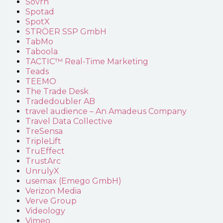
Sovrn
Spotad
SpotX
STRÖER SSP GmbH
TabMo
Taboola
TACTIC™ Real-Time Marketing
Teads
TEEMO
The Trade Desk
Tradedoubler AB
travel audience – An Amadeus Company
Travel Data Collective
TreSensa
TripleLift
TruEffect
TrustArc
UnrulyX
usemax (Emego GmbH)
Verizon Media
Verve Group
Videology
Vimeo