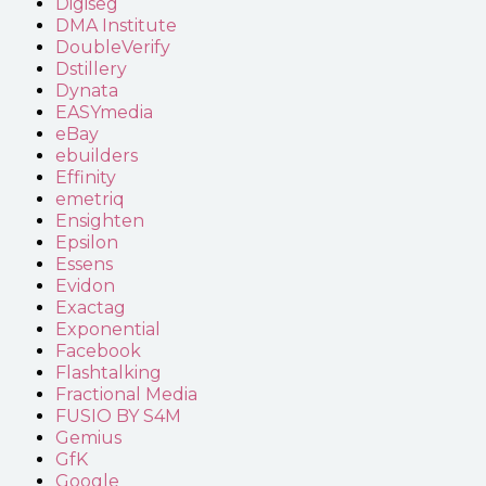
Digiseg
DMA Institute
DoubleVerify
Dstillery
Dynata
EASYmedia
eBay
ebuilders
Effinity
emetriq
Ensighten
Epsilon
Essens
Evidon
Exactag
Exponential
Facebook
Flashtalking
Fractional Media
FUSIO BY S4M
Gemius
GfK
Google