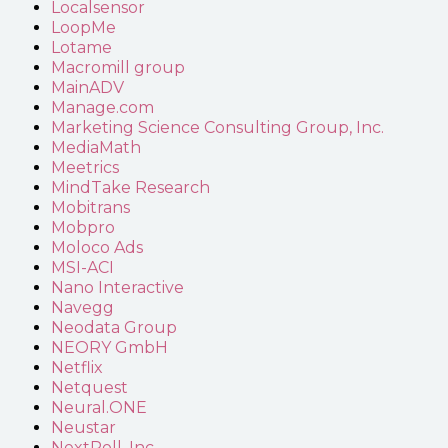
Localsensor
LoopMe
Lotame
Macromill group
MainADV
Manage.com
Marketing Science Consulting Group, Inc.
MediaMath
Meetrics
MindTake Research
Mobitrans
Mobpro
Moloco Ads
MSI-ACI
Nano Interactive
Navegg
Neodata Group
NEORY GmbH
Netflix
Netquest
Neural.ONE
Neustar
NextRoll, Inc.