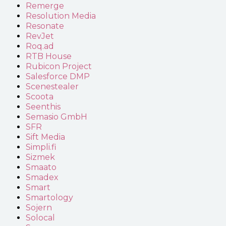
Remerge
Resolution Media
Resonate
RevJet
Roq.ad
RTB House
Rubicon Project
Salesforce DMP
Scenestealer
Scoota
Seenthis
Semasio GmbH
SFR
Sift Media
Simpli.fi
Sizmek
Smaato
Smadex
Smart
Smartology
Sojern
Solocal