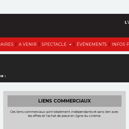
L'
|
|
|
|
AIRES
A VENIR
SPECTACLE
ÉVÉNEMENTS
INFOS 
e :
LIENS COMMERCIAUX
Ces liens commerciaux sont totalement indépendants et sans lien avec
les offres et l'achat de place en ligne du cinéma.