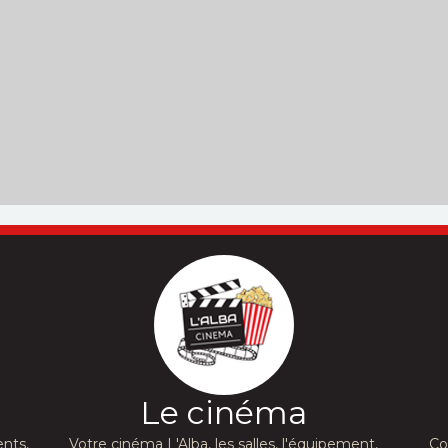
Le cinéma
nts,
Votre cinéma L'Alba, les salles, l'équipement,
Co