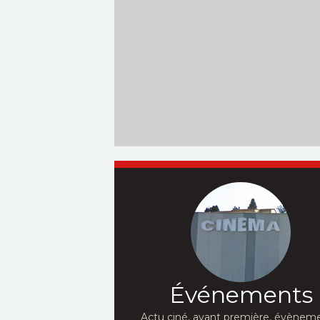
Événements
Actu ciné, avant première, évèneme