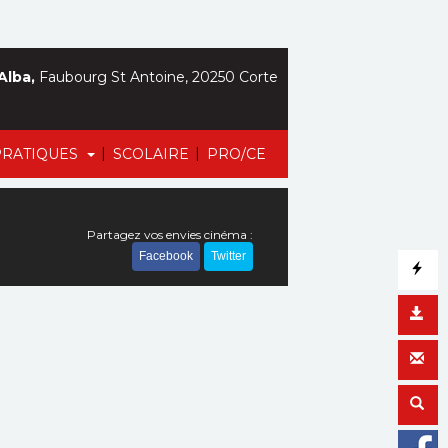
Alba,
Faubourg St Antoine, 20250 Corte
|
|
PRATIQUES
SCOLAIRE
PRO/CE
Partagez vos envies cinéma :
Facebook
Twitter