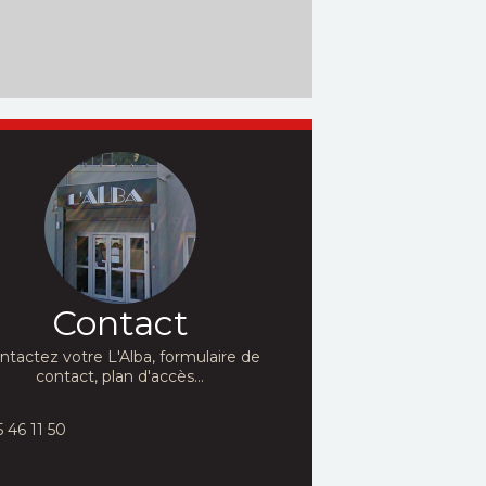
Contact
ntactez votre L'Alba, formulaire de
contact, plan d'accès...
5 46 11 50