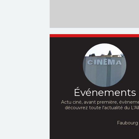
Événements
Actu ciné, avant première, évèneme
découvrez toute l'actualité du L'Al
Faubourg 