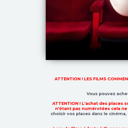
ATTENTION ! LES FILMS COMME
Vous pouvez achete
ATTENTION ! L'achat des places s
n'étant pas numérotées cela ne
choisir vos places dans le cinéma, i