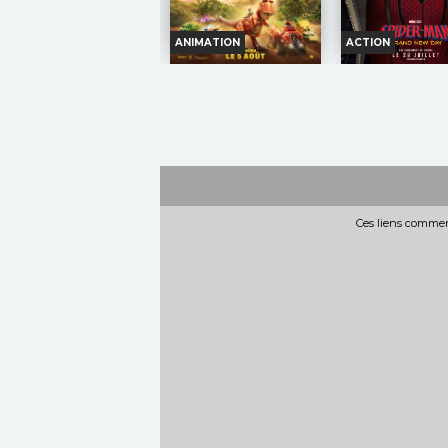
ANIMATION
ACTION
LA PAT' PATROUILLE
SPIDER-MAN:
: LE FILM MISSION
NEW DA
DINO
Horaires et I
Horaires et Infos
Bande-anno
Bande-annonce
Réservati
Réservation
Ces liens commerc
TOUT PUBL
TOUT PUBLIC
VO
VF
TOUT
Quat
TOUT
PUBLIC
Lorsqu’une
sont
PUBLIC
mystérieuse
Peter, désormais ad
tempête surprend leur
seul, s'est volon
navire, la Pat’ Patrouille
effacé de la vi
s’échoue sur une île
souvenirs de ses 
tropicale encore
Luttant contre...
inexplorée… et peuplée de
Réalisation :
Desti
dinosaures...
Cretton
Réalisation :
Cal Brunker
Acteurs :
Tom H
Acteurs :
Carter Young,
Zendaya, Sadie Sink,
Hayden Chamberlen,...