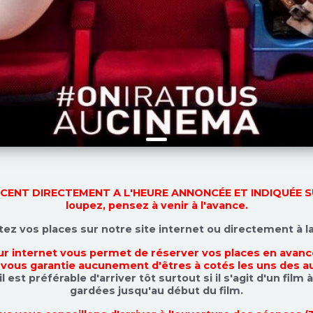
NCENT DIRECTEMENT A L'HEURE
ANNONCÉE
ET
INDIQUÉE
S
loupez, pensez à venir à l'avance.
z vos places sur notre site internet ou directement à l
ur internet vous permet de réserver vos places en avance
 vous garantie aucunement d'êtres à cotés les uns des a
l est préférable d'arriver tôt surtout si il s'agit d'un film
gardées jusqu'au début du film.