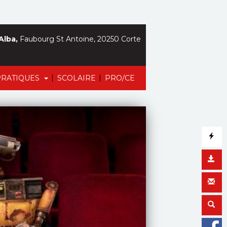
Alba,
Faubourg St Antoine, 20250 Corte
|
|
PRATIQUES
SCOLAIRE
PRO/CE