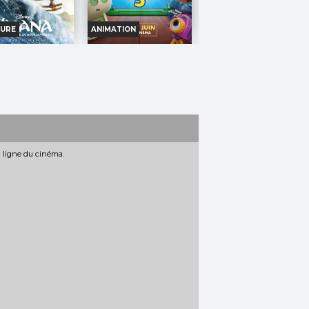
URE
ANIMATION
NA, LA LÉGENDE
TOY STORY 5
BOUT DU MONDE
Horaires et Infos
oraires et Infos
Bande-annonce
ande-annonce
Réservation
Réservation
TOUT PUBLIC
n ligne du cinéma.
TOUT PUBLIC
VF
VF
TOUT
Buzz, Woody,
OUT
PUBLIC
Dans
Jessie et le
BLIC
l'ancienne
reste de la bande verront
nésie, lorsqu'une
leur travail remis en
le malédiction lancée
question lorsqu'ils
ui atteint l'île d'un
découvriront que ce qui
impétueux, sa fille
obsède les enfants
ée répond à l'appel...
d'aujourd'hui...
ation :
Thomas Kail
Réalisation :
Andrew
urs :
Catherine
Stanton
aʻaia, Dwayne
Acteurs :
Tom Hanks, Tim
,...
Allen, Joan Cusack,...