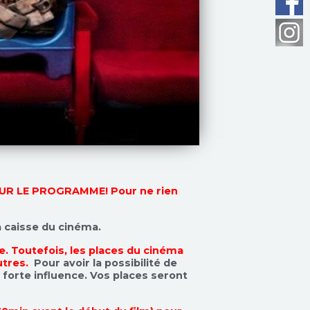
UR LE PROGRAMME! Pour ne rien
a caisse du cinéma.
. Toutefois, les places du cinéma
utres.
Pour avoir la possibilité de
 à forte influence. Vos places seront